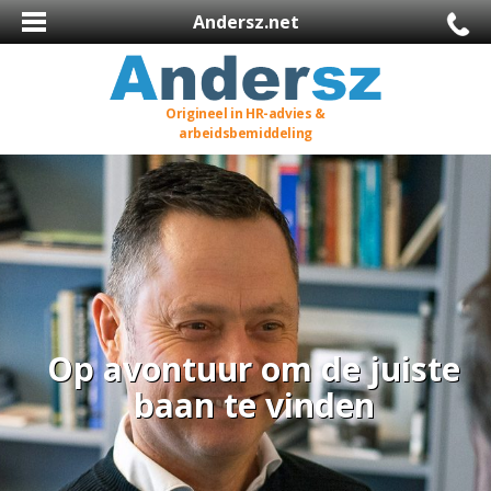
Andersz.net
Origineel in HR-advies &
arbeidsbemiddeling
Op avontuur om de juiste
baan te vinden